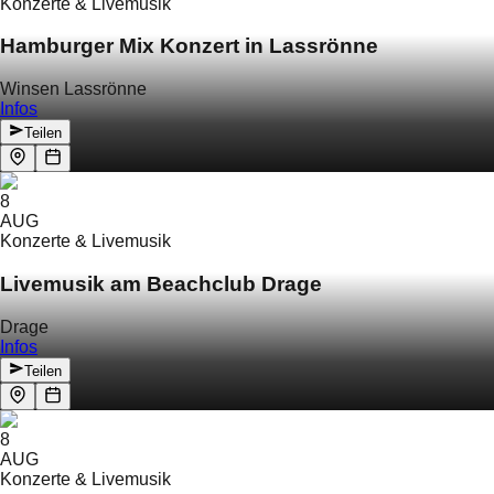
Konzerte & Livemusik
Hamburger Mix Konzert in Lassrönne
Winsen Lassrönne
Infos
Teilen
8
AUG
Konzerte & Livemusik
Livemusik am Beachclub Drage
Drage
Infos
Teilen
8
AUG
Konzerte & Livemusik