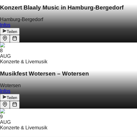
Konzert Blaaly Music in Hamburg-Bergedorf
Hamburg-Bergedorf
Infos
Teilen
8
AUG
Konzerte & Livemusik
Musikfest Wotersen – Wotersen
Wotersen
Infos
Teilen
9
AUG
Konzerte & Livemusik