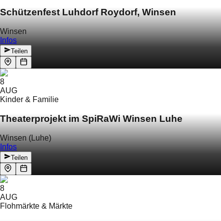
Schützenfest Luhdorf Roydorf, Winsen
Winsen
Infos
Teilen
8
AUG
Kinder & Familie
Theaterprojekt im SpiRaWi Winsen Luhe
Winsen (Luhe)
Infos
Teilen
8
AUG
Flohmärkte & Märkte