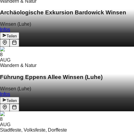
Wandern & Natur
Archäologische Exkursion Bardowick Winsen
Winsen (Luhe)
Infos
Teilen
8
AUG
Wandern & Natur
Führung Eppens Allee Winsen (Luhe)
Winsen (Luhe)
Infos
Teilen
8
AUG
Stadtfeste, Volksfeste, Dorffeste