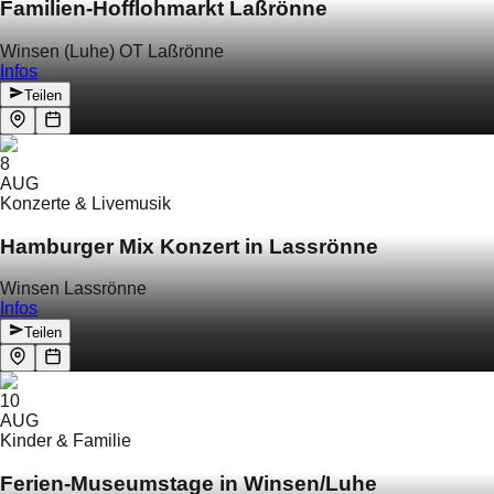
Familien-Hofflohmarkt Laßrönne
Winsen (Luhe) OT Laßrönne
Infos
Teilen
8
AUG
Konzerte & Livemusik
Hamburger Mix Konzert in Lassrönne
Winsen Lassrönne
Infos
Teilen
10
AUG
Kinder & Familie
Ferien-Museumstage in Winsen/Luhe