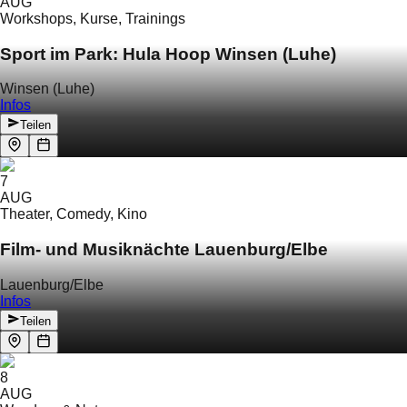
AUG
Workshops, Kurse, Trainings
Sport im Park: Hula Hoop Winsen (Luhe)
Winsen (Luhe)
Infos
Teilen
7
AUG
Theater, Comedy, Kino
Film- und Musiknächte Lauenburg/Elbe
Lauenburg/Elbe
Infos
Teilen
8
AUG