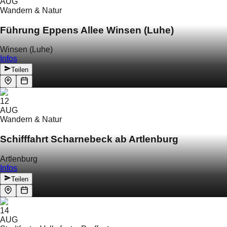
AUG
Wandern & Natur
Führung Eppens Allee Winsen (Luhe)
Winsen (Luhe)
Infos
Teilen
12
AUG
Wandern & Natur
Schifffahrt Scharnebeck ab Artlenburg
Artlenburg
Infos
Teilen
14
AUG