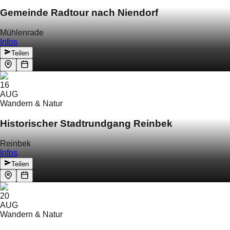
Gemeinde Radtour nach Niendorf
Mühlenrade
Infos
Teilen
16
AUG
Wandern & Natur
Historischer Stadtrundgang Reinbek
Reinbek
Infos
Teilen
20
AUG
Wandern & Natur