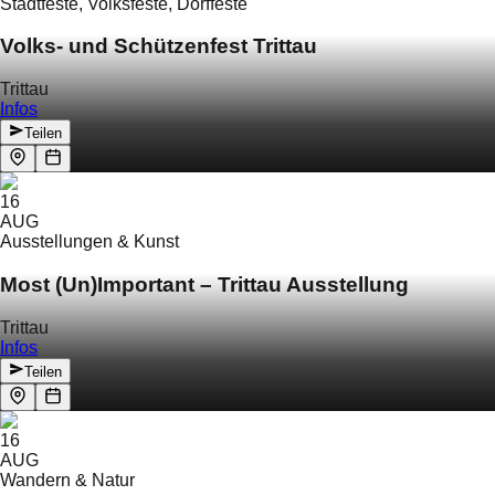
Stadtfeste, Volksfeste, Dorffeste
Volks- und Schützenfest Trittau
Trittau
Infos
Teilen
16
AUG
Ausstellungen & Kunst
Most (Un)Important – Trittau Ausstellung
Trittau
Infos
Teilen
16
AUG
Wandern & Natur