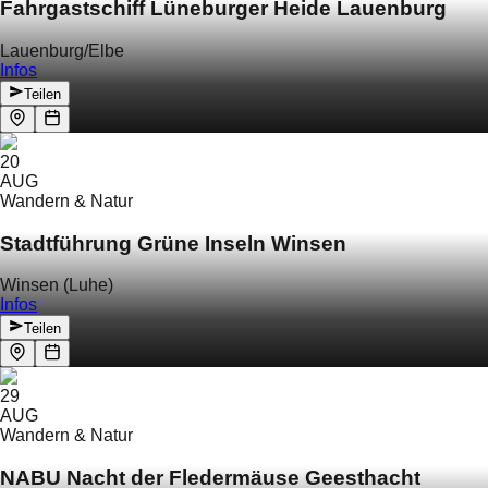
Fahrgastschiff Lüneburger Heide Lauenburg
Lauenburg/Elbe
Infos
Teilen
20
AUG
Wandern & Natur
Stadtführung Grüne Inseln Winsen
Winsen (Luhe)
Infos
Teilen
29
AUG
Wandern & Natur
NABU Nacht der Fledermäuse Geesthacht