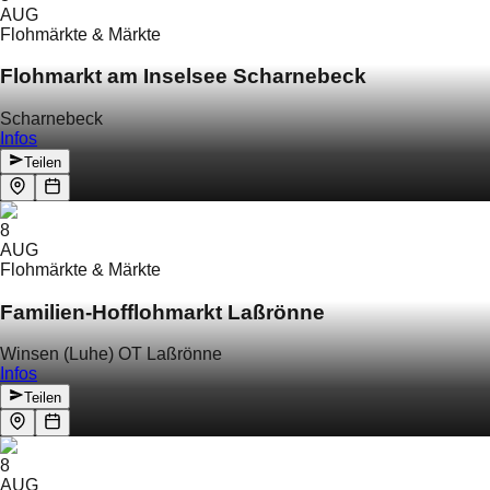
AUG
Flohmärkte & Märkte
Flohmarkt am Inselsee Scharnebeck
Scharnebeck
Infos
Teilen
8
AUG
Flohmärkte & Märkte
Familien-Hofflohmarkt Laßrönne
Winsen (Luhe) OT Laßrönne
Infos
Teilen
8
AUG