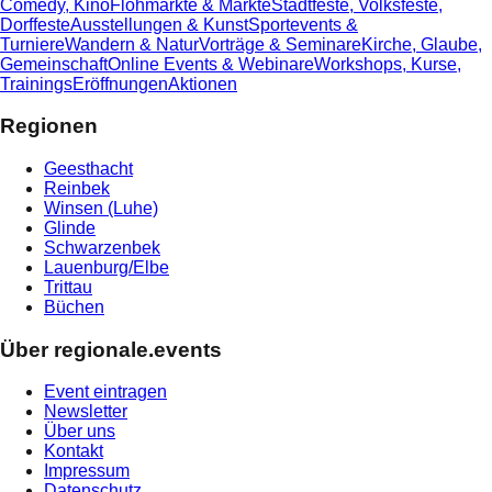
Comedy, Kino
Flohmärkte & Märkte
Stadtfeste, Volksfeste,
Dorffeste
Ausstellungen & Kunst
Sportevents &
Turniere
Wandern & Natur
Vorträge & Seminare
Kirche, Glaube,
Gemeinschaft
Online Events & Webinare
Workshops, Kurse,
Trainings
Eröffnungen
Aktionen
Regionen
Geesthacht
Reinbek
Winsen (Luhe)
Glinde
Schwarzenbek
Lauenburg/Elbe
Trittau
Büchen
Über regionale.events
Event eintragen
Newsletter
Über uns
Kontakt
Impressum
Datenschutz