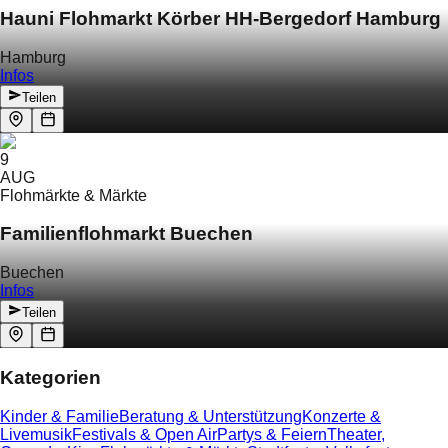
Hauni Flohmarkt Körber HH-Bergedorf Hamburg
Hamburg
Infos
Teilen
9
AUG
Flohmärkte & Märkte
Familienflohmarkt Buechen
Buechen
Infos
Teilen
Kategorien
Kinder & Familie
Beratung & Unterstützung
Konzerte &
Livemusik
Festivals & Open Air
Partys & Feiern
Theater,