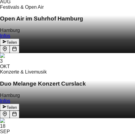
AUG
Festivals & Open Air
Open Air im Suhrhof Hamburg
Hamburg
Infos
Teilen
3
OKT
Konzerte & Livemusik
Duo Melange Konzert Curslack
Hamburg
Infos
Teilen
18
SEP