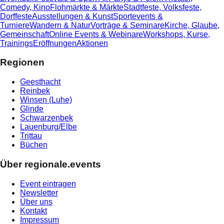
Comedy, Kino
Flohmärkte & Märkte
Stadtfeste, Volksfeste,
Dorffeste
Ausstellungen & Kunst
Sportevents &
Turniere
Wandern & Natur
Vorträge & Seminare
Kirche, Glaube,
Gemeinschaft
Online Events & Webinare
Workshops, Kurse,
Trainings
Eröffnungen
Aktionen
Regionen
Geesthacht
Reinbek
Winsen (Luhe)
Glinde
Schwarzenbek
Lauenburg/Elbe
Trittau
Büchen
Über regionale.events
Event eintragen
Newsletter
Über uns
Kontakt
Impressum