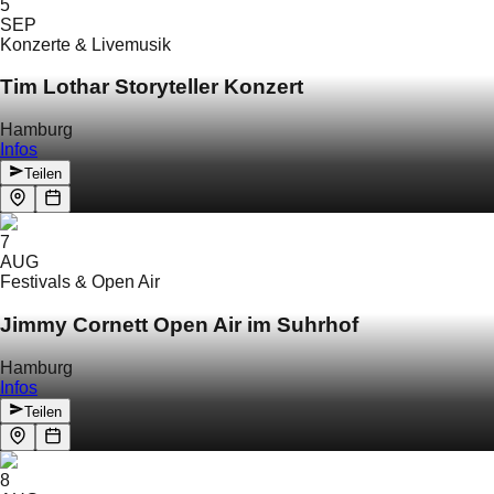
5
SEP
Konzerte & Livemusik
Tim Lothar Storyteller Konzert
Hamburg
Infos
Teilen
7
AUG
Festivals & Open Air
Jimmy Cornett Open Air im Suhrhof
Hamburg
Infos
Teilen
8