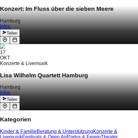
Konzert: Im Fluss über die sieben Meere
Hamburg
Infos
Teilen
17
OKT
Konzerte & Livemusik
Lisa Wilhelm Quartett Hamburg
Hamburg
Infos
Teilen
Kategorien
Kinder & Familie
Beratung & Unterstützung
Konzerte &
Livemusik
Festivals & Open Air
Partys & Feiern
Theater,