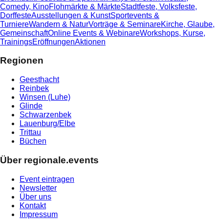
Comedy, Kino
Flohmärkte & Märkte
Stadtfeste, Volksfeste,
Dorffeste
Ausstellungen & Kunst
Sportevents &
Turniere
Wandern & Natur
Vorträge & Seminare
Kirche, Glaube,
Gemeinschaft
Online Events & Webinare
Workshops, Kurse,
Trainings
Eröffnungen
Aktionen
Regionen
Geesthacht
Reinbek
Winsen (Luhe)
Glinde
Schwarzenbek
Lauenburg/Elbe
Trittau
Büchen
Über regionale.events
Event eintragen
Newsletter
Über uns
Kontakt
Impressum