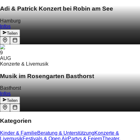
Adi & Patrick Konzert bei Robin am See
Hamburg
Infos
Teilen
9
AUG
Konzerte & Livemusik
Musik im Rosengarten Basthorst
Basthorst
Infos
Teilen
Kategorien
Kinder & Familie
Beratung & Unterstützung
Konzerte &
Livemusik
Festivals & Open Air
Partys & Feiern
Theater,