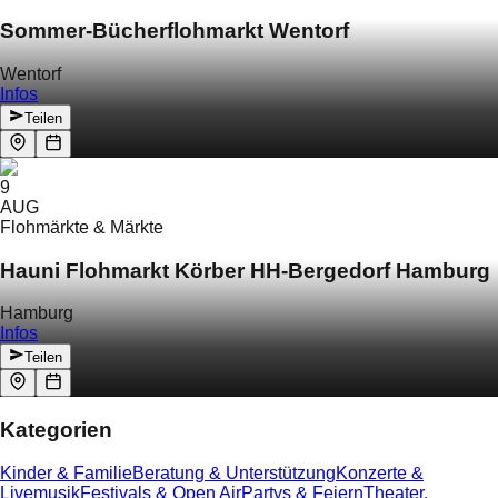
Sommer-Bücherflohmarkt Wentorf
Wentorf
Infos
Teilen
9
AUG
Flohmärkte & Märkte
Hauni Flohmarkt Körber HH-Bergedorf Hamburg
Hamburg
Infos
Teilen
Kategorien
Kinder & Familie
Beratung & Unterstützung
Konzerte &
Livemusik
Festivals & Open Air
Partys & Feiern
Theater,