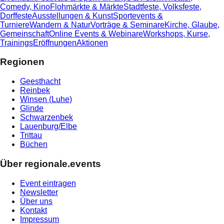
Comedy, Kino
Flohmärkte & Märkte
Stadtfeste, Volksfeste,
Dorffeste
Ausstellungen & Kunst
Sportevents &
Turniere
Wandern & Natur
Vorträge & Seminare
Kirche, Glaube,
Gemeinschaft
Online Events & Webinare
Workshops, Kurse,
Trainings
Eröffnungen
Aktionen
Regionen
Geesthacht
Reinbek
Winsen (Luhe)
Glinde
Schwarzenbek
Lauenburg/Elbe
Trittau
Büchen
Über regionale.events
Event eintragen
Newsletter
Über uns
Kontakt
Impressum