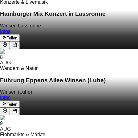
Konzerte & Livemusik
Hamburger Mix Konzert in Lassrönne
Winsen Lassrönne
Infos
Teilen
8
AUG
Wandern & Natur
Führung Eppens Allee Winsen (Luhe)
Winsen (Luhe)
Infos
Teilen
9
AUG
Flohmärkte & Märkte