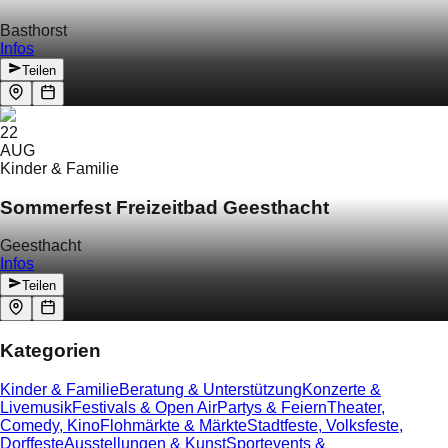
Basthorst
Infos
Teilen
22
AUG
Kinder & Familie
Sommerfest Freizeitbad Geesthacht
Geesthacht
Infos
Teilen
Kategorien
Kinder & Familie
Beratung & Unterstützung
Konzerte &
Livemusik
Festivals & Open Air
Partys & Feiern
Theater,
Comedy, Kino
Flohmärkte & Märkte
Stadtfeste, Volksfeste,
Dorffeste
Ausstellungen & Kunst
Sportevents &