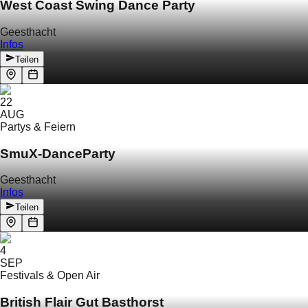
West Coast Swing Dance Party
Geesthacht
Infos
Teilen
22
AUG
Partys & Feiern
SmuX-DanceParty
Geesthacht
Infos
Teilen
4
SEP
Festivals & Open Air
British Flair Gut Basthorst