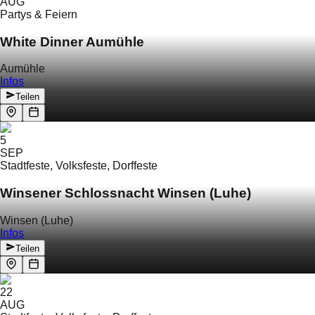
AUG
Partys & Feiern
White Dinner Aumühle
Aumühle
Infos
Teilen
5
SEP
Stadtfeste, Volksfeste, Dorffeste
Winsener Schlossnacht Winsen (Luhe)
Winsen (Luhe)
Infos
Teilen
22
AUG