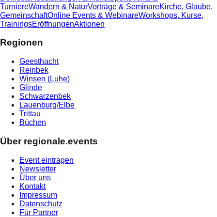
Turniere
Wandern & Natur
Vorträge & Seminare
Kirche, Glaube,
Gemeinschaft
Online Events & Webinare
Workshops, Kurse,
Trainings
Eröffnungen
Aktionen
Regionen
Geesthacht
Reinbek
Winsen (Luhe)
Glinde
Schwarzenbek
Lauenburg/Elbe
Trittau
Büchen
Über regionale.events
Event eintragen
Newsletter
Über uns
Kontakt
Impressum
Datenschutz
Für Partner