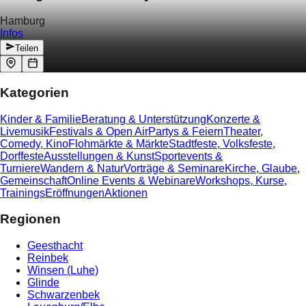
Hamburg
Infos
Teilen
Kategorien
Kinder & Familie
Beratung & Unterstützung
Konzerte &
Livemusik
Festivals & Open Air
Partys & Feiern
Theater,
Comedy, Kino
Flohmärkte & Märkte
Stadtfeste, Volksfeste,
Dorffeste
Ausstellungen & Kunst
Sportevents &
Turniere
Wandern & Natur
Vorträge & Seminare
Kirche, Glaube,
Gemeinschaft
Online Events & Webinare
Workshops, Kurse,
Trainings
Eröffnungen
Aktionen
Regionen
Geesthacht
Reinbek
Winsen (Luhe)
Glinde
Schwarzenbek