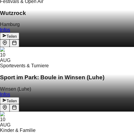
Festivals & Open Air
Wutzrock
Hamburg
Infos
Teilen
10
AUG
Sportevents & Turniere
Sport im Park: Boule in Winsen (Luhe)
Winsen (Luhe)
Infos
Teilen
10
AUG
Kinder & Familie