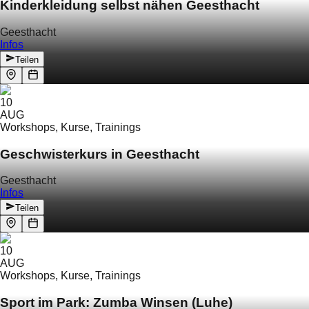
Kinderkleidung selbst nähen Geesthacht
Geesthacht
Infos
Teilen
10
AUG
Workshops, Kurse, Trainings
Geschwisterkurs in Geesthacht
Geesthacht
Infos
Teilen
10
AUG
Workshops, Kurse, Trainings
Sport im Park: Zumba Winsen (Luhe)