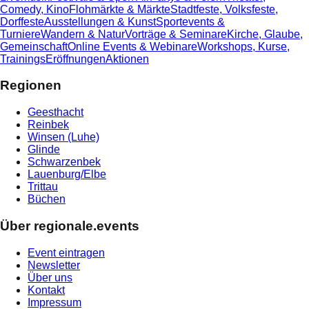
Comedy, Kino
Flohmärkte & Märkte
Stadtfeste, Volksfeste,
Dorffeste
Ausstellungen & Kunst
Sportevents &
Turniere
Wandern & Natur
Vorträge & Seminare
Kirche, Glaube,
Gemeinschaft
Online Events & Webinare
Workshops, Kurse,
Trainings
Eröffnungen
Aktionen
Regionen
Geesthacht
Reinbek
Winsen (Luhe)
Glinde
Schwarzenbek
Lauenburg/Elbe
Trittau
Büchen
Über regionale.events
Event eintragen
Newsletter
Über uns
Kontakt
Impressum