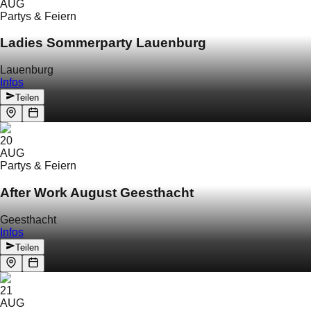
AUG
Partys & Feiern
Ladies Sommerparty Lauenburg
Lauenburg
Infos
Teilen
20
AUG
Partys & Feiern
After Work August Geesthacht
Geesthacht
Infos
Teilen
21
AUG