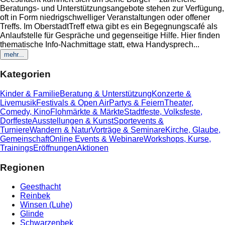
Beratungs- und Unterstützungsangebote stehen zur Verfügung,
oft in Form niedrigschwelliger Veranstaltungen oder offener
Treffs. Im OberstadtTreff etwa gibt es ein Begegnungscafé als
Anlaufstelle für Gespräche und gegenseitige Hilfe. Hier finden
thematische Info-Nachmittage statt, etwa Handysprech
...
mehr...
Kategorien
Kinder & Familie
Beratung & Unterstützung
Konzerte &
Livemusik
Festivals & Open Air
Partys & Feiern
Theater,
Comedy, Kino
Flohmärkte & Märkte
Stadtfeste, Volksfeste,
Dorffeste
Ausstellungen & Kunst
Sportevents &
Turniere
Wandern & Natur
Vorträge & Seminare
Kirche, Glaube,
Gemeinschaft
Online Events & Webinare
Workshops, Kurse,
Trainings
Eröffnungen
Aktionen
Regionen
Geesthacht
Reinbek
Winsen (Luhe)
Glinde
Schwarzenbek