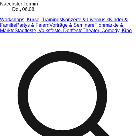
Naechster Termin
Do., 06.08.
Workshops, Kurse, Trainings
Konzerte & Livemusik
Kinder &
Familie
Partys & Feiern
Vorträge & Seminare
Flohmärkte &
Märkte
Stadtfeste, Volksfeste, Dorffeste
Theater, Comedy, Kino