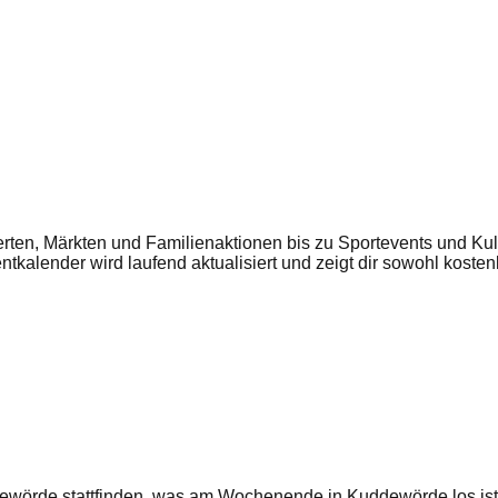
ten, Märkten und Familienaktionen bis zu Sportevents und Kultu
entkalender wird laufend aktualisiert und zeigt dir sowohl kost
ewörde
stattfinden, was am Wochenende in
Kuddewörde
los is