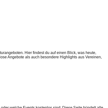
rangeboten. Hier findest du auf einen Blick, was heute,
enlose Angebote als auch besondere Highlights aus Vereinen,
t oder welche Events kostenlos sind: Diese Seite bündelt alle