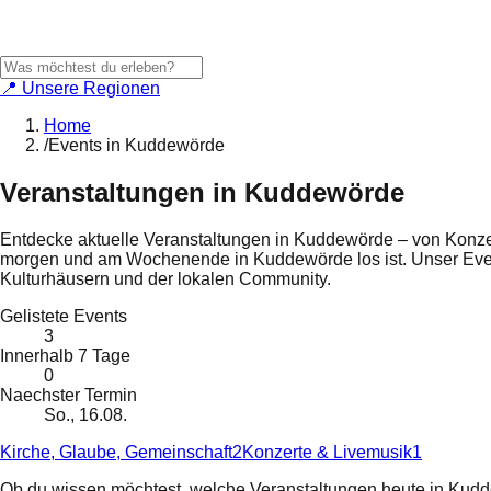
📍 Unsere Regionen
Home
/
Events in Kuddewörde
Veranstaltungen in
Kuddewörde
Entdecke aktuelle Veranstaltungen in
Kuddewörde
– von Konzer
morgen und am Wochenende in
Kuddewörde
los ist. Unser Ev
Kulturhäusern und der lokalen Community.
Gelistete Events
3
Innerhalb 7 Tage
0
Naechster Termin
So., 16.08.
Kirche, Glaube, Gemeinschaft
2
Konzerte & Livemusik
1
Ob du wissen möchtest, welche Veranstaltungen heute in
Kudd