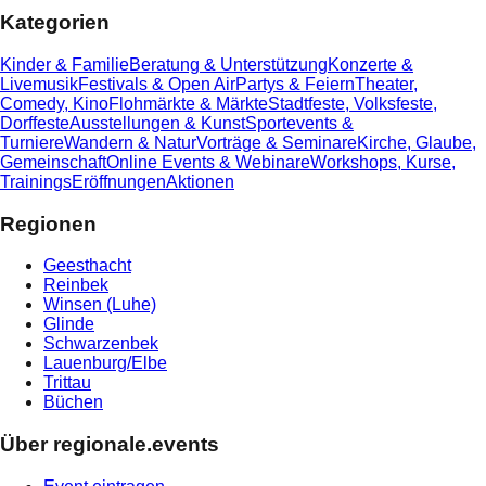
Kategorien
Kinder & Familie
Beratung & Unterstützung
Konzerte &
Livemusik
Festivals & Open Air
Partys & Feiern
Theater,
Comedy, Kino
Flohmärkte & Märkte
Stadtfeste, Volksfeste,
Dorffeste
Ausstellungen & Kunst
Sportevents &
Turniere
Wandern & Natur
Vorträge & Seminare
Kirche, Glaube,
Gemeinschaft
Online Events & Webinare
Workshops, Kurse,
Trainings
Eröffnungen
Aktionen
Regionen
Geesthacht
Reinbek
Winsen (Luhe)
Glinde
Schwarzenbek
Lauenburg/Elbe
Trittau
Büchen
Über regionale.events