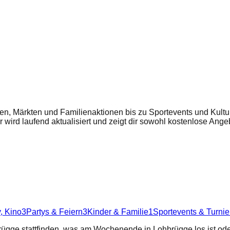
n, Märkten und Familienaktionen bis zu Sportevents und Kultur
r wird laufend aktualisiert und zeigt dir sowohl kostenlose Ang
, Kino
3
Partys & Feiern
3
Kinder & Familie
1
Sportevents & Turnie
rügge
stattfinden, was am Wochenende in
Lohbrügge
los ist od