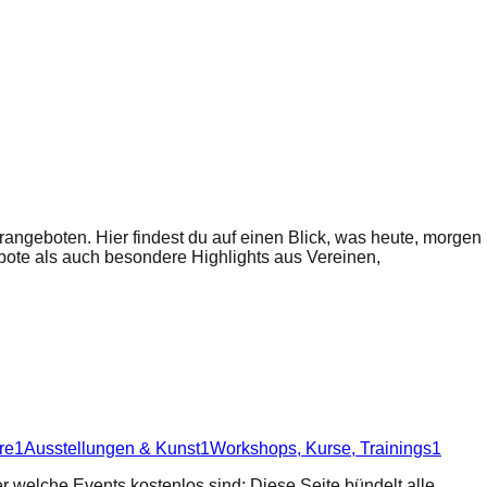
angeboten. Hier findest du auf einen Blick, was heute, morgen
ebote als auch besondere Highlights aus Vereinen,
re
1
Ausstellungen & Kunst
1
Workshops, Kurse, Trainings
1
er welche Events kostenlos sind: Diese Seite bündelt alle