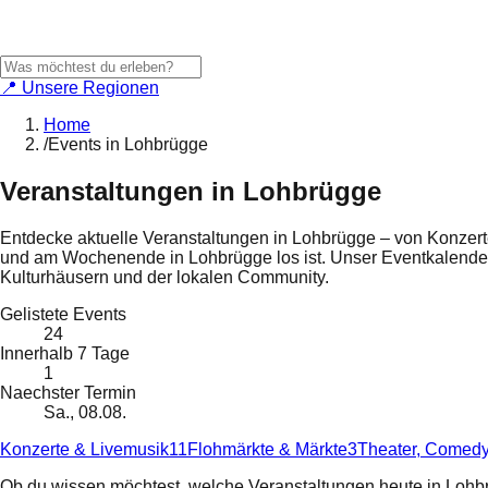
📍 Unsere Regionen
Home
/
Events in Lohbrügge
Veranstaltungen in
Lohbrügge
Entdecke aktuelle Veranstaltungen in
Lohbrügge
– von Konzerte
und am Wochenende in
Lohbrügge
los ist. Unser Eventkalende
Kulturhäusern und der lokalen Community.
Gelistete Events
24
Innerhalb 7 Tage
1
Naechster Termin
Sa., 08.08.
Konzerte & Livemusik
11
Flohmärkte & Märkte
3
Theater, Comedy
Ob du wissen möchtest, welche Veranstaltungen heute in
Lohb