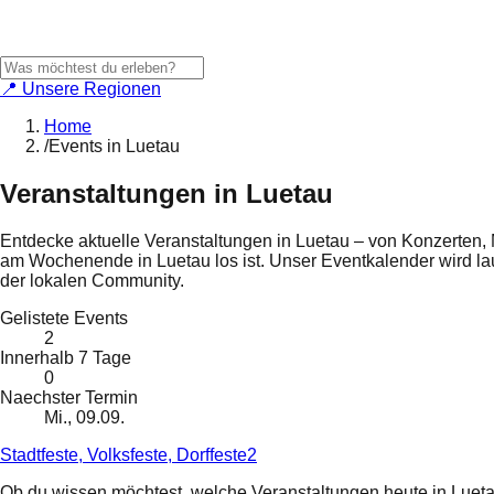
📍 Unsere Regionen
Home
/
Events in Luetau
Veranstaltungen in
Luetau
Entdecke aktuelle Veranstaltungen in
Luetau
– von Konzerten, 
am Wochenende in
Luetau
los ist. Unser Eventkalender wird l
der lokalen Community.
Gelistete Events
2
Innerhalb 7 Tage
0
Naechster Termin
Mi., 09.09.
Stadtfeste, Volksfeste, Dorffeste
2
Ob du wissen möchtest, welche Veranstaltungen heute in
Luet