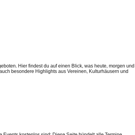
boten. Hier findest du auf einen Blick, was heute, morgen und
ls auch besondere Highlights aus Vereinen, Kulturhäusern und
e Events kostenlos sind: Diese Seite bündelt alle Termine