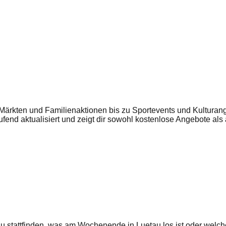
Märkten und Familienaktionen bis zu Sportevents und Kulturange
aufend aktualisiert und zeigt dir sowohl kostenlose Angebote a
au
stattfinden, was am Wochenende in
Luetau
los ist oder welch