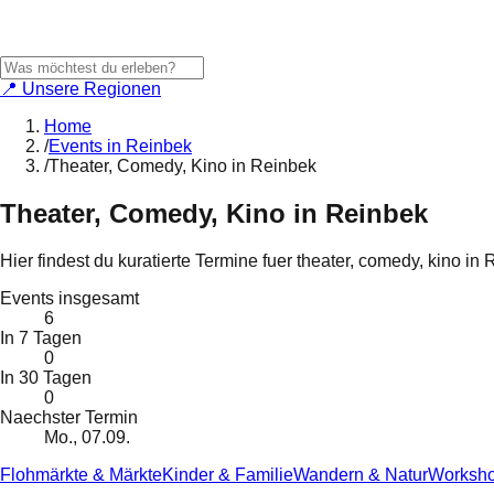
📍 Unsere Regionen
Home
/
Events in Reinbek
/
Theater, Comedy, Kino in Reinbek
Theater, Comedy, Kino
in
Reinbek
Hier findest du kuratierte Termine fuer
theater, comedy, kino
in
R
Events insgesamt
6
In 7 Tagen
0
In 30 Tagen
0
Naechster Termin
Mo., 07.09.
Flohmärkte & Märkte
Kinder & Familie
Wandern & Natur
Worksho