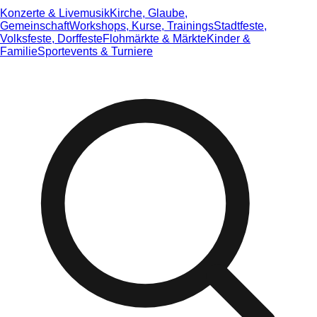
Konzerte & Livemusik
Kirche, Glaube,
Gemeinschaft
Workshops, Kurse, Trainings
Stadtfeste,
Volksfeste, Dorffeste
Flohmärkte & Märkte
Kinder &
Familie
Sportevents & Turniere