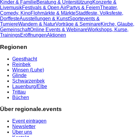
Kinder & Familie
Beratung & Unterstützung
Konzerte &
Livemusik
Festivals & Open Air
Partys & Feiern
Theater,
Comedy, Kino
Flohmärkte & Märkte
Stadtfeste, Volksfeste,
Dorffeste
Ausstellungen & Kunst
Sportevents &
Turniere
Wandern & Natur
Vorträge & Seminare
Kirche, Glaube,
Gemeinschaft
Online Events & Webinare
Workshops, Kurse,
Trainings
Eröffnungen
Aktionen
Regionen
Geesthacht
Reinbek
Winsen (Luhe)
Glinde
Schwarzenbek
Lauenburg/Elbe
Trittau
Büchen
Über regionale.events
Event eintragen
Newsletter
Über uns