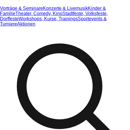
Vorträge & Seminare
Konzerte & Livemusik
Kinder &
Familie
Theater, Comedy, Kino
Stadtfeste, Volksfeste,
Dorffeste
Workshops, Kurse, Trainings
Sportevents &
Turniere
Aktionen