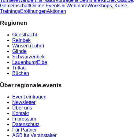
Turniere
Wandern & Natur
Vorträge & Seminare
Kirche, Glaube,
Gemeinschaft
Online Events & Webinare
Workshops, Kurse,
Trainings
Eröffnungen
Aktionen
Regionen
Geesthacht
Reinbek
Winsen (Luhe)
Glinde
Schwarzenbek
Lauenburg/Elbe
Trittau
Büchen
Über regionale.events
Event eintragen
Newsletter
Über uns
Kontakt
Impressum
Datenschutz
Für Partner
AGB für Veranstalter