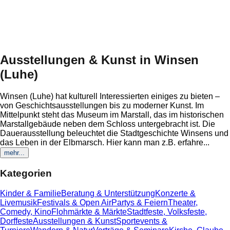
Ausstellungen & Kunst
in
Winsen
(Luhe)
Winsen (Luhe) hat kulturell Interessierten einiges zu bieten –
von Geschichtsausstellungen bis zu moderner Kunst. Im
Mittelpunkt steht das Museum im Marstall, das im historischen
Marstallgebäude neben dem Schloss untergebracht ist. Die
Dauerausstellung beleuchtet die Stadtgeschichte Winsens und
das Leben in der Elbmarsch. Hier kann man z.B. erfahre
...
mehr...
Kategorien
Kinder & Familie
Beratung & Unterstützung
Konzerte &
Livemusik
Festivals & Open Air
Partys & Feiern
Theater,
Comedy, Kino
Flohmärkte & Märkte
Stadtfeste, Volksfeste,
Dorffeste
Ausstellungen & Kunst
Sportevents &