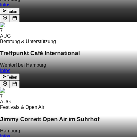
Infos
Teilen
7
AUG
Beratung & Unterstützung
Treffpunkt Café International
Wentorf bei Hamburg
Infos
Teilen
7
AUG
Festivals & Open Air
Jimmy Cornett Open Air im Suhrhof
Hamburg
Infos