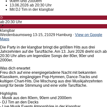
90ern und 2000ern
13.06.2026 ab 20:30 Uhr
Mit DJ Tim in der klangbar
ab
20:30
Uhr
📍
klangbar
Weidenbaumsweg 13-15, 21029 Hamburg
·
View on Google
Maps
Die Party in der klangbar bringt die größten Hits aus drei
Jahrzehnten auf die Tanzfläche. Am 13. Juni 2026 dreht sich ab
20:30 Uhr alles um legendäre Songs der 80er, 90er und
2000er.
Was dich erwartet
Freu dich auf eine energiegeladene Nacht mit bekannten
Klassikern, eingängigen Pop-Hymnen, Dance-Tracks und
kultigen Chart-Hits. Die Mischung aus drei Musikjahrzehnten
sorgt für beste Stimmung und eine volle Tanzfläche.
Highlights
- Musik aus den 80ern, 90ern und 2000ern
- DJ Tim an den Decks
- Live Musik Events Atmosphäre in der klangbar