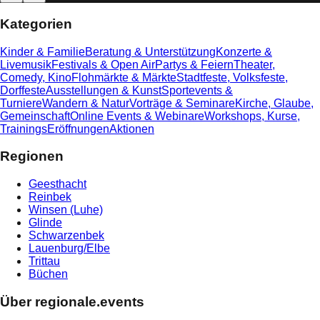
Kategorien
Kinder & Familie
Beratung & Unterstützung
Konzerte &
Livemusik
Festivals & Open Air
Partys & Feiern
Theater,
Comedy, Kino
Flohmärkte & Märkte
Stadtfeste, Volksfeste,
Dorffeste
Ausstellungen & Kunst
Sportevents &
Turniere
Wandern & Natur
Vorträge & Seminare
Kirche, Glaube,
Gemeinschaft
Online Events & Webinare
Workshops, Kurse,
Trainings
Eröffnungen
Aktionen
Regionen
Geesthacht
Reinbek
Winsen (Luhe)
Glinde
Schwarzenbek
Lauenburg/Elbe
Trittau
Büchen
Über regionale.events