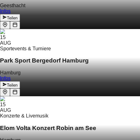
Geesthacht
Infos
Teilen
15
AUG
Sportevents & Turniere
Park Sport Bergedorf Hamburg
Hamburg
Infos
Teilen
15
AUG
Konzerte & Livemusik
Elom Volta Konzert Robin am See