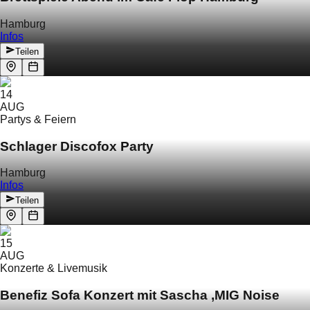
Hamburg
Infos
Teilen
14
AUG
Partys & Feiern
Schlager Discofox Party
Hamburg
Infos
Teilen
15
AUG
Konzerte & Livemusik
Benefiz Sofa Konzert mit Sascha ‚MIG Noise