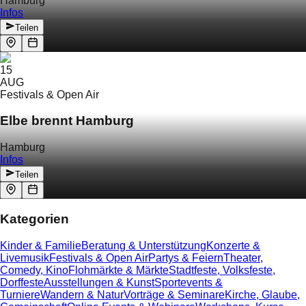
Hamburg
Infos
Teilen
15
AUG
Festivals & Open Air
Elbe brennt Hamburg
Hamburg
Infos
Teilen
Kategorien
Kinder & Familie
Beratung & Unterstützung
Konzerte &
Livemusik
Festivals & Open Air
Partys & Feiern
Theater,
Comedy, Kino
Flohmärkte & Märkte
Stadtfeste, Volksfeste,
Dorffeste
Ausstellungen & Kunst
Sportevents &
Turniere
Wandern & Natur
Vorträge & Seminare
Kirche, Glaube,