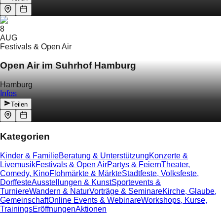
8
AUG
Festivals & Open Air
Open Air im Suhrhof Hamburg
Hamburg
Infos
Teilen
Kategorien
Kinder & Familie
Beratung & Unterstützung
Konzerte &
Livemusik
Festivals & Open Air
Partys & Feiern
Theater,
Comedy, Kino
Flohmärkte & Märkte
Stadtfeste, Volksfeste,
Dorffeste
Ausstellungen & Kunst
Sportevents &
Turniere
Wandern & Natur
Vorträge & Seminare
Kirche, Glaube,
Gemeinschaft
Online Events & Webinare
Workshops, Kurse,
Trainings
Eröffnungen
Aktionen