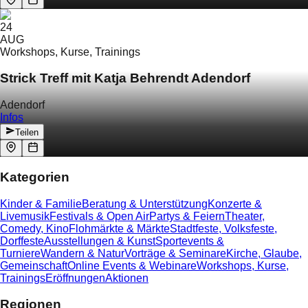
24
AUG
Workshops, Kurse, Trainings
Strick Treff mit Katja Behrendt Adendorf
Adendorf
Infos
Teilen
Kategorien
Kinder & Familie
Beratung & Unterstützung
Konzerte &
Livemusik
Festivals & Open Air
Partys & Feiern
Theater,
Comedy, Kino
Flohmärkte & Märkte
Stadtfeste, Volksfeste,
Dorffeste
Ausstellungen & Kunst
Sportevents &
Turniere
Wandern & Natur
Vorträge & Seminare
Kirche, Glaube,
Gemeinschaft
Online Events & Webinare
Workshops, Kurse,
Trainings
Eröffnungen
Aktionen
Regionen