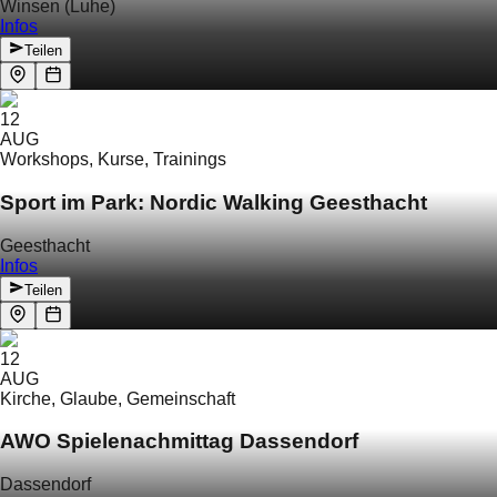
Winsen (Luhe)
Infos
Teilen
12
AUG
Workshops, Kurse, Trainings
Sport im Park: Nordic Walking Geesthacht
Geesthacht
Infos
Teilen
12
AUG
Kirche, Glaube, Gemeinschaft
AWO Spielenachmittag Dassendorf
Dassendorf