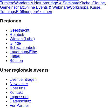
Turniere
Wandern & Natur
Vorträge & Seminare
Kirche, Glaube,
Gemeinschaft
Online Events & Webinare
Workshops, Kurse,
Trainings
Eröffnungen
Aktionen
Regionen
Geesthacht
Reinbek
Winsen (Luhe)
Glinde
Schwarzenbek
Lauenburg/Elbe
Trittau
Büchen
Über regionale.events
Event eintragen
Newsletter
Über uns
Kontakt
Impressum
Datenschutz
Für Partner