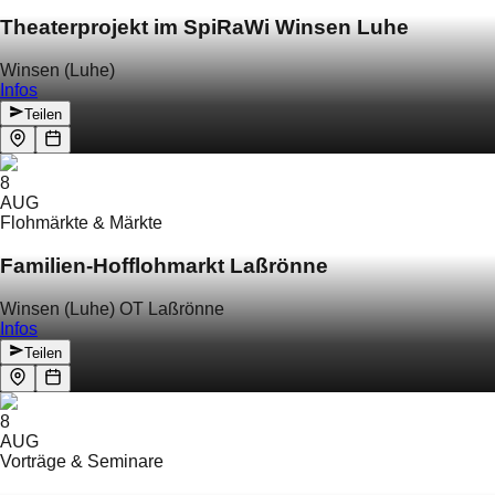
Theaterprojekt im SpiRaWi Winsen Luhe
Winsen (Luhe)
Infos
Teilen
8
AUG
Flohmärkte & Märkte
Familien-Hofflohmarkt Laßrönne
Winsen (Luhe) OT Laßrönne
Infos
Teilen
8
AUG
Vorträge & Seminare