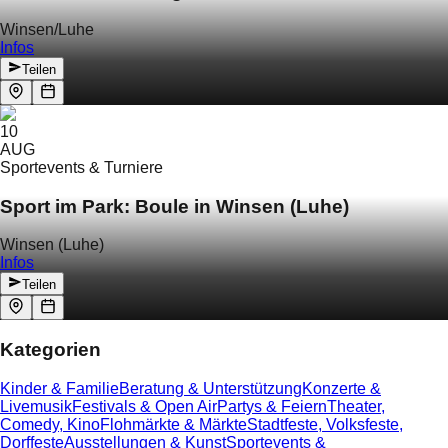
Winsen/Luhe
Infos
Teilen
10
AUG
Sportevents & Turniere
Sport im Park: Boule in Winsen (Luhe)
Winsen (Luhe)
Infos
Teilen
Kategorien
Kinder & Familie
Beratung & Unterstützung
Konzerte &
Livemusik
Festivals & Open Air
Partys & Feiern
Theater,
Comedy, Kino
Flohmärkte & Märkte
Stadtfeste, Volksfeste,
Dorffeste
Ausstellungen & Kunst
Sportevents &