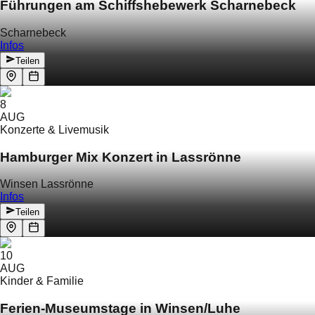
Führungen am Schiffshebewerk Scharnebeck
Scharnebeck
Infos
Teilen
8
AUG
Konzerte & Livemusik
Hamburger Mix Konzert in Lassrönne
Winsen Lassrönne
Infos
Teilen
10
AUG
Kinder & Familie
Ferien-Museumstage in Winsen/Luhe