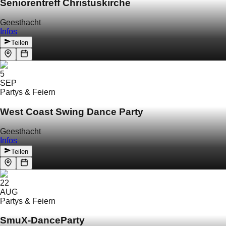
Seniorentreff Christuskirche
Geesthacht
Infos
Teilen
5
SEP
Partys & Feiern
West Coast Swing Dance Party
Geesthacht
Infos
Teilen
22
AUG
Partys & Feiern
SmuX-DanceParty