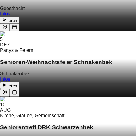
Geesthacht
Infos
Teilen
5
DEZ
Partys & Feiern
Senioren-Weihnachtsfeier Schnakenbek
Schnakenbek
Infos
Teilen
10
AUG
Kirche, Glaube, Gemeinschaft
Seniorentreff DRK Schwarzenbek