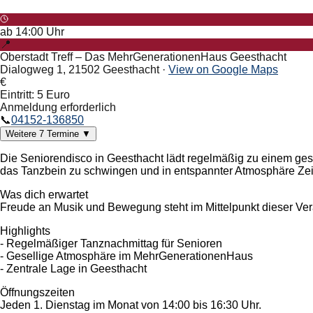
ab
14:00
Uhr
📍
Oberstadt Treff – Das MehrGenerationenHaus Geesthacht
Dialogweg 1, 21502 Geesthacht
·
View on Google Maps
€
Eintritt: 5 Euro
Anmeldung erforderlich
📞
04152-136850
Weitere
7
Termine
▼
Die Seniorendisco in Geesthacht lädt regelmäßig zu einem ges
das Tanzbein zu schwingen und in entspannter Atmosphäre Zeit
Was dich erwartet
Freude an Musik und Bewegung steht im Mittelpunkt dieser Ve
Highlights
- Regelmäßiger Tanznachmittag für Senioren
- Gesellige Atmosphäre im MehrGenerationenHaus
- Zentrale Lage in Geesthacht
Öffnungszeiten
Jeden 1. Dienstag im Monat von 14:00 bis 16:30 Uhr.