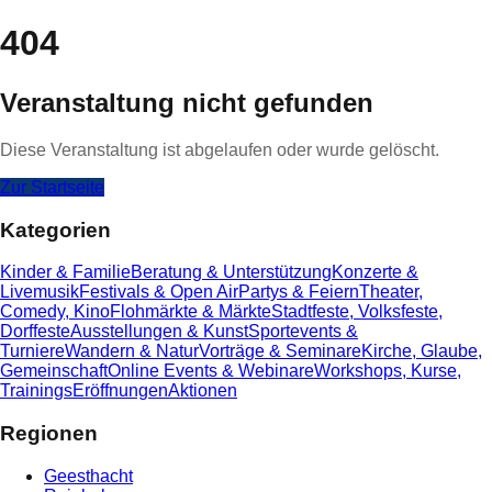
404
Veranstaltung nicht gefunden
Diese Veranstaltung ist abgelaufen oder wurde gelöscht.
Zur Startseite
Kategorien
Kinder & Familie
Beratung & Unterstützung
Konzerte &
Livemusik
Festivals & Open Air
Partys & Feiern
Theater,
Comedy, Kino
Flohmärkte & Märkte
Stadtfeste, Volksfeste,
Dorffeste
Ausstellungen & Kunst
Sportevents &
Turniere
Wandern & Natur
Vorträge & Seminare
Kirche, Glaube,
Gemeinschaft
Online Events & Webinare
Workshops, Kurse,
Trainings
Eröffnungen
Aktionen
Regionen
Geesthacht