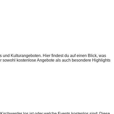
 und Kulturangeboten. Hier findest du auf einen Blick, was
 dir sowohl kostenlose Angebote als auch besondere Highlights
Kirchwerder
los ist oder welche Events kostenlos sind: Diese