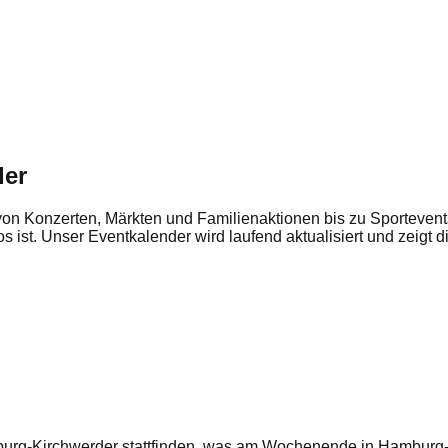
der
on Konzerten, Märkten und Familienaktionen bis zu Sportevents
os ist. Unser Eventkalender wird laufend aktualisiert und zeigt
urg-Kirchwerder
stattfinden, was am Wochenende in
Hamburg-